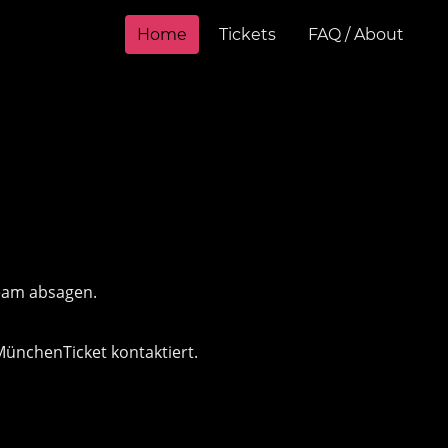
Home
Tickets
FAQ / About
Team absagen.
 MünchenTicket kontaktiert.